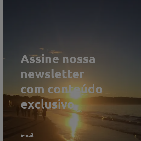
Localizado estrategicamente no centro do balneário, o
Open é o coração pulsante de Jurerê Internacional onde a
vida acontece de forma vibrante. São mais de 60
operações entre comércios, restaurantes e prestadores de
serviço.
Assine nossa
newsletter
com conteúdo
exclusivo.
E-mail