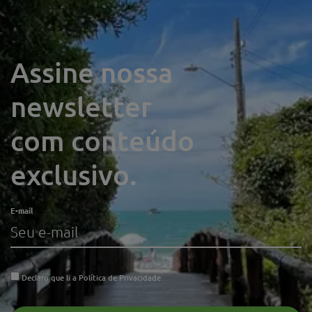
Assine nossa
newsletter
com conteúdo
exclusivo.
E-mail
Declaro que li a
Política de Privacidade