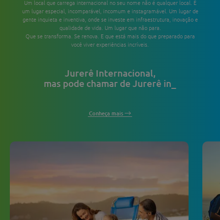
Um local que carrega internacional no seu nome não é qualquer local. É
um lugar especial, incomparável, incomum e instagramável. Um lugar de
gente inquieta e inventiva, onde se investe em infraestrutura, inovação e
qualidade de vida. Um lugar que não para.
Que se transforma. Se renova. E que está mais do que preparado para
você viver experiências incríveis.
Jurerê Internacional,
mas pode chamar de Jurerê in_
Conheça mais